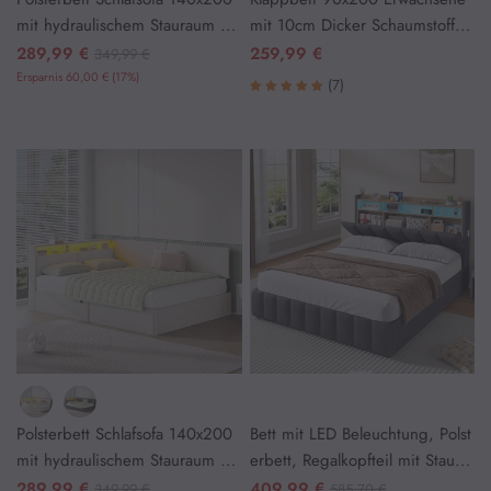
mit hydraulischem Stauraum Du
mit 10cm Dicker Schaumstoff M
nkelgrau
atratze
289,99 €
259,99 €
349,99 €
Homeoffice & Arbeitsplatz
Ersparnis 60,00 € (17%)
(7)
Schreibtisch
Polsterbett Schlafsofa 140x200
Bett mit LED Beleuchtung, Polst
mit hydraulischem Stauraum Be
erbett, Regalkopfteil mit Staura
ige
um, Bettgestell mit Lattenrost, b
289,99 €
409,99 €
349,99 €
585,70 €