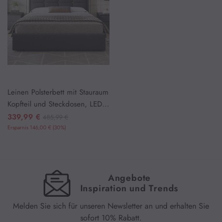
Leinen Polsterbett mit Stauraum
Kopfteil und Steckdosen, LED B
eleuchtung & Hydraulisch Staur
339,99 €
485,99 €
aum,Dunkelgrau
Ersparnis 146,00 € (30%)
Angebote
Inspiration und Trends
Melden Sie sich für unseren Newsletter an und erhalten Sie
sofort 10% Rabatt.