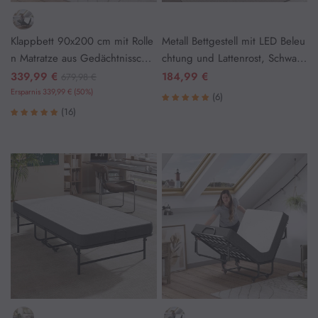
Klappbett 90x200 cm mit Rolle
Metall Bettgestell mit LED Beleu
Couchtisch
n Matratze aus Gedächtnisscha
chtung und Lattenrost, Schwarz
um Reisebett
(ohne matratze)
339,99 €
184,99 €
679,98 €
Schuhschrank
Ersparnis 339,99 € (50%)
(6)
(16)
Vitrinen
Badezimmermöbel
Badregale & Badezimmerschrank
Spiegelschrank