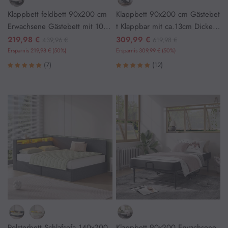
Klappbett feldbett 90x200 cm
Klappbett 90x200 cm Gästebet
Hängeschränke
Erwachsene Gästebett mit 10c
t Klappbar mit ca.13cm Dicke
m Schaumstoff Matratze Reiseb
Gedächtnisschaum
219,98 €
309,99 €
439,96 €
619,98 €
ett mit 4 Laufrollen
Ersparnis 219,98 € (50%)
Ersparnis 309,99 € (50%)
Wäschekorb
(7)
(12)
Waschbeckenunterschrank
Küche
Barhocker
Küchenschrank
Polsterbett Schlafsofa 140x200
Klappbett 90x200 Erwachsene