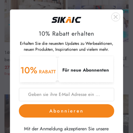
10% Rabatt erhalten
Erhalten Sie die neuesten Updates zu Werbeaktionen,
neuen Produkten, Inspirationen und vielem mehr.
140x200 cm Großes Cremefar
Polsterbett Schwebebett mit LE
benes Polsterbett mit Versteckt
D-Beleuchtung Kopfteil Ladestat
em Stauraum
10%
279,99 €
339,99 €
Für neue Abonnenten
RABATT
ion und Stauraum Leinen Weiß
275,99 €
394,99 €
Ersparnis 60,00 € (17%)
Ersparnis 119,00 € (30%)
Abonnieren
Mit der Anmeldung akzeptieren Sie unsere