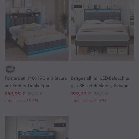
Polsterbett 140×190 mit Staura
Bettgestell mit LED-Beleuchtun
um Kopftei Dunkelgrau
g, USB-Ladefunktion, Stauraum-
Kopfteil und Stauraum unter de
359,99 €
199,99 €
389,99 €
285,99 €
m Bett, Grau
Ersparnis 30,00 € (7%)
Ersparnis 86,00 € (30%)