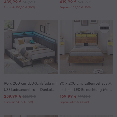
ng Dunkelgraues
ng Dunkelgraues
439,99 €
419,99 €
549,99 €
524,99 €
Ersparnis 110,00 € (20%)
Ersparnis 105,00 € (20%)
90 x 200 cm LED-Schlafsofa mit
90 x 200 cm, Lattenrost aus M
USB-Ladeanschluss – Dunkelgra
etall mit LED-Beleuchtung Mode
u
rn Braun
259,99 €
169,99 €
323,99 €
199,99 €
Ersparnis 64,00 € (19%)
Ersparnis 30,00 € (15%)