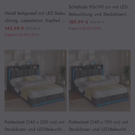
Schlafsofa 90x190 cm mit LED-
Metall Bettgestell mit LED Beleu
Beleuchtung und Steckdosenlei
chtung, Ladestation, Kopfteil un
ste Grau
189,99 €
209,99 €
d Stauraum
145,98 €
299,96 €
Ersparnis 20,00 € (9%)
Ersparnis 153,98 € (51%)
Polsterbett (140 x 200 cm) mit
Polsterbett (140 x 190 cm) mit
Steckdosen und LED-Beleuchtu
Steckdosen und LED-Beleuchtu