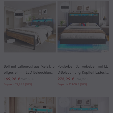
Bett mit Lattenrost aus Metall, B
Polsterbett Schwebebett mit LE
ettgestell mit LED Beleuchtung,
D-Beleuchtung Kopfteil Ladestat
Kopfteil & Ladestation, Braun+
ion und Stauraum Leinen Grau
169,98 €
275,99 €
242,83 €
394,99 €
Grau
Ersparnis 72,85 € (30%)
Ersparnis 119,00 € (30%)