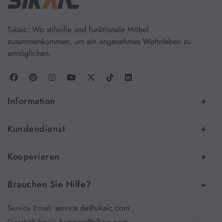
Homeoffice & Arbeitsplatz
Sikaic: Wo stilvolle und funktionale Möbel
zusammenkommen, um ein angenehmes Wohnleben zu
ermöglichen.
Schreibtisch
Information
Kundendienst
Kooperieren
Brauchen Sie Hilfe?
service.de@sikaic.com
Service Email:
business@sikaic.com
Geschäft Email: