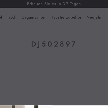
Erhalten Sie es in 3-7 Tagen
l
Tisch
Organisation
Haustierzubehör
Neujahr
DJ502897