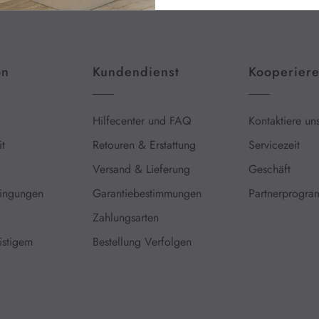
on
Kundendienst
Kooperier
Hilfecenter und FAQ
Kontaktiere un
t
Retouren & Erstattung
Servicezeit
Versand & Lieferung
Geschäft
ingungen
Garantiebestimmungen
Partnerprogr
Zahlungsarten
istigem
Bestellung Verfolgen