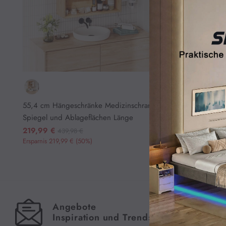
Bestseller
Möbel
Tisch
Organisation
Haustierzubehör
Neujahr
55,4 cm Hängeschränke Medizinschrank mit
Spiegel und Ablageflächen Länge
Preis
219,99 €
439,98 €
Ersparnis 219,99 € (50%)
0.00€
-
100.00€
100.00€
-
Angebote
Meld
200.00€
Inspiration und Trends
erha
200.00€