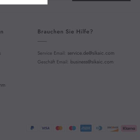
en
Brauchen Sie Hilfe?
s
service.de@sikaic.com
Service Email:
business@sikaic.com
Geschäft Email:
amm