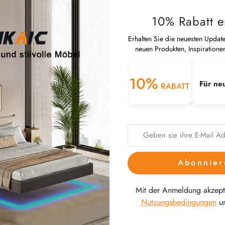
10% Rabatt e
Erhalten Sie die neuesten Updat
neuen Produkten, Inspiratione
10%
Für ne
RABATT
Abonnier
Mit der Anmeldung akzepti
Nutzungsbedingungen
u
en Sie sich für unseren Newsletter an und
lten Sie sofort 10% Rabatt.