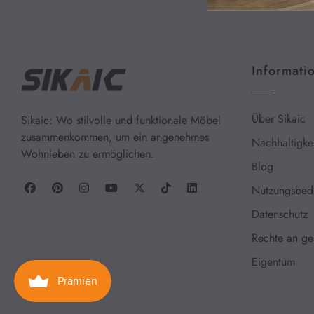
-
300.00€
300.00€
-
Informati
400.00€
Über Sikaic
Sikaic: Wo stilvolle und funktionale Möbel
Farbe
zusammenkommen, um ein angenehmes
Nachhaltigkei
Wohnleben zu ermöglichen.
Blog
Nutzungsbed
Datenschutz
Rechte an ge
Eigentum