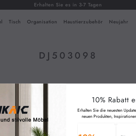
Erhalten Sie es in 3-7 Tagen
l
Tisch
Organisation
Haustierzubehör
Neujahr
DJ503098
10% Rabatt e
Erhalten Sie die neuesten Updat
neuen Produkten, Inspiratione
en Sie sich für unseren Newsletter an und
lten Sie sofort 10% Rabatt.