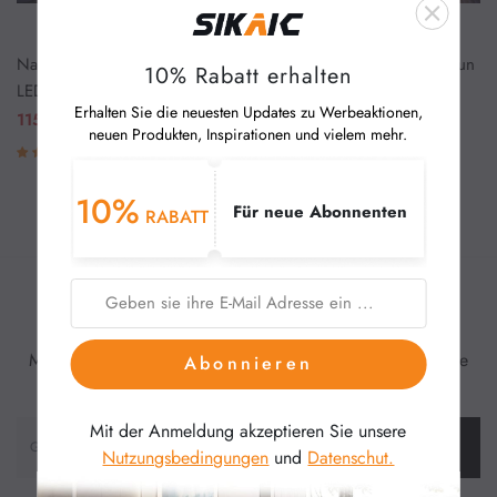
Nachttischmit Ladefunktion und
Nachttisch mit Ladefunktion un
10% Rabatt erhalten
Couchtisch
LED-Licht, Schwarz
d LED-Licht, Weiß
Erhalten Sie die neuesten Updates zu Werbeaktionen,
115,98 €
115,98 €
342,84 €
neuen Produkten, Inspirationen und vielem mehr.
Schuhschrank
Ersparnis 226,86 € (66%)
(6)
(2)
10%
Vitrinen
Für neue Abonnenten
RABATT
Angebote
Badezimmermöbel
Inspiration und Trends
Melden Sie sich für unseren Newsletter an und erhalten Sie
Abonnieren
Badregale & Badezimmerschrank
sofort 10% Rabatt.
Mit der Anmeldung akzeptieren Sie unsere
Abonnieren
Nutzungsbedingungen
und
Datenschut.
Spiegelschrank