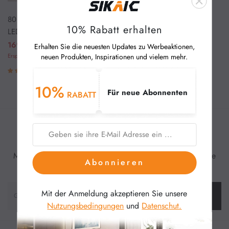
80 cm Spiegelschrank Bad mit
10% Rabatt erhalten
LED Beleuchtung und Steckdos
Couchtisch
en Weiß
169,99 €
314,27 €
Erhalten Sie die neuesten Updates zu Werbeaktionen,
Ersparnis 144,28 € (45%)
neuen Produkten, Inspirationen und vielem mehr.
Schuhschrank
(7)
10%
Vitrinen
Für neue Abonnenten
RABATT
Angebote
Inspiration und Trends
Badezimmermöbel
Melden Sie sich für unseren Newsletter an und erhalten Sie
Abonnieren
sofort 10% Rabatt.
Badregale & Badezimmerschrank
Mit der Anmeldung akzeptieren Sie unsere
Abonnieren
Nutzungsbedingungen
und
Datenschut.
Spiegelschrank