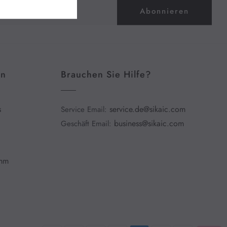
Abonnieren
en
Brauchen Sie Hilfe?
s
service.de@sikaic.com
Service Email:
business@sikaic.com
Geschäft Email:
amm