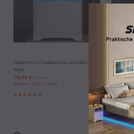
Bestseller
Möbel
Tisch
Organisation
Haustierzubehör
Neujahr
Nachttisch mit Ladefunktion und LED-Licht,
Nachttischmi
Weiß
chwarz
Preis
115,98 €
115,98 €
342,84 €
Speichern 226,86 € (66%)
0.00€
(2)
-
100.00€
100.00€
-
200.00€
200.00€