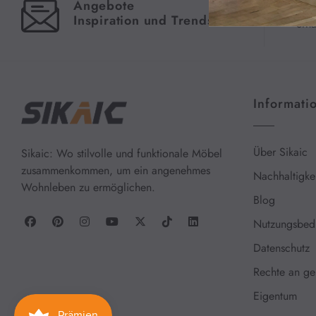
Angebote
Meld
-
Inspiration und Trends
erha
300.00€
300.00€
-
400.00€
Informati
Farbe
Über Sikaic
Sikaic: Wo stilvolle und funktionale Möbel
zusammenkommen, um ein angenehmes
Nachhaltigkei
Wohnleben zu ermöglichen.
Blog
Nutzungsbed
Datenschutz
Rechte an ge
Eigentum