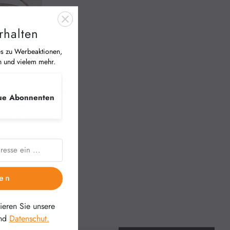
rhalten
es zu Werbeaktionen,
n und vielem mehr.
ue Abonnenten
ebett, Bettr
estation, Ko
en
eren Sie unsere
nd
Datenschut.