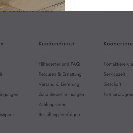
en Sie sich für unseren Newsletter an und
lten Sie sofort 10% Rabatt.
on
Kundendienst
Kooperier
Hilfecenter und FAQ
Kontaktiere un
t
Retouren & Erstattung
Servicezeit
Versand & Lieferung
Geschäft
ingungen
Garantiebestimmungen
Partnerprogr
Zahlungsarten
istigem
Bestellung Verfolgen