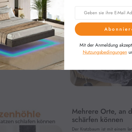
rken Halt, wenn sich Katzen
Abonnier
Mit der Anmeldung akzepti
Nutzungsbedingungen
u
Mehrere Orte, an d
schärfen können
Der Kratzbaum ist mit einem l