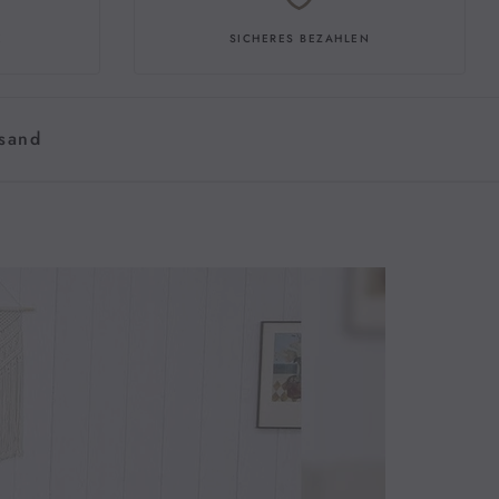
twa 10 cm hoch und bieten starken Halt, wenn sich Katzen 
E
SICHERES BEZAHLEN
an denen Katzen ihre Krallen schärfen können
t mit einem langen Kratzbrett und mehreren Sisalstämmen 
natürliche Sisal befriedigt den natürlichen Instinkt der Katze, 
sand
chärfen, vollständig und ermöglicht es der Katze, sich vollständig 
zu kratzen. Lassen Sie die Katze die gute Angewohnheit 
 Krallen an den Sisal-Kratzbäumen zu schärfen und schützen Sie 
mmer Priorität
cm x 48 cm), unten mit Latten verstärkt, um allgemeine 
ährleisten. Katzen können leicht und sicher auf diesen 
n oder von ihm herunter. Ein Sicherheitsgurt ist im 
halten, um den Kratzbaum an der Wand zu befestigen und so 
ät zu gewährleisten, wenn mehrere Katzen ihn als 
tieren
ie das Handbuch, mit allen erforderlichen Werkzeugen ist der 
h zu montieren. Wenn Sie Probleme oder Fragen haben, 