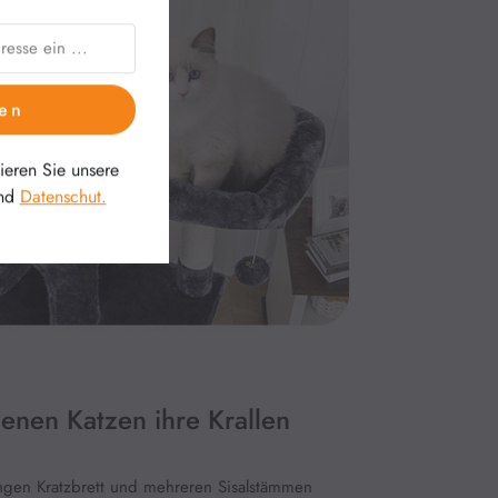
en
eren Sie unsere
nd
Datenschut.
enen Katzen ihre Krallen
angen Kratzbrett und mehreren Sisalstämmen