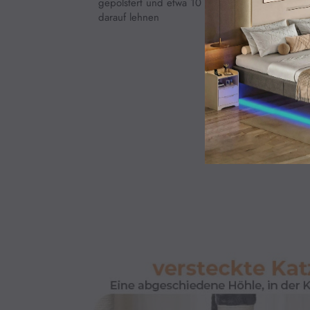
gepolstert und etwa 10 cm hoch und bieten sta
darauf lehnen