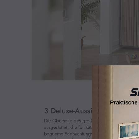
3 Deluxe-Aussichtsplattform
Die Oberseite des großen Katzenbaums ist mit
ausgestattet, die für Kätzchen und erwachsene
bequeme Beobachtungsplattformen für Katzen b