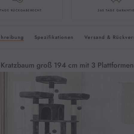
gepolstert und e
 TAGE RÜCKGABERECHT
365 TAGE GARANTI
Mehrere Orte, 
Der Kratzbaum is
ausgestattet. Das 
chreibung
Spezifikationen
Versand & Rückver
ihre Krallen zu s
zu strecken und 
beibehalten, ihre
Kratzbaum groß 194 cm mit 3 Plattformen
Stabilität hat i
Große Basis (55 
Stabilität zu gew
Kratzbaum springe
Lieferumfang ent
doppelte Stabilit
Einfach zu mon
Bitte beachten S
Kratzbaum einfac