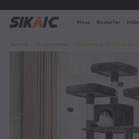
Neue
Bestseller
Möbe
Startseite
Haustierzubehör
Kratzbaum groß 194 cm hoch 