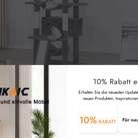
können Sie sich 
Kundenservice
10% Rabatt e
Erhalten Sie die neuesten Updat
neuen Produkten, Inspiratione
en
10%
 3 Deluxe-Katzenbetten (35 cm)
Für ne
RABATT
 Katzen geeignet sind und
ieten. Die Kanten sind