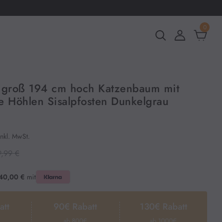
0
 groß 194 cm hoch Katzenbaum mit
 Höhlen Sisalpfosten Dunkelgrau
Inkl. MwSt.
9,99 €
40,00 €
mit
att
90€ Rabatt
130€ Rabatt
ab 800€
ab 1000€