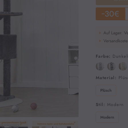
30€
Auf Lager. V
Versandkosten
Farbe:
Dunkel
Material:
Plüs
Plüsch
Stil:
Modern
Modern