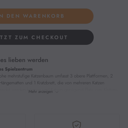
ETZT ZUM CHECKOUT
es lieben werden
les Spielzentrum
he mehrstufige Katzenbaum umfasst 3 obere Plattformen, 2 
Hängematten und 1 Kratzbrett, die von mehreren Katzen 
wendet werden können und Katzen genügend Platz zum Klettern, 
Mehr anzeigen
chtsplattformen
s großen Katzenbaums ist mit 3 Deluxe-Katzenbetten (35 cm) 
e für Kätzchen und erwachsene Katzen geeignet sind und 
ungsplattformen für Katzen bieten. Die Kanten sind 