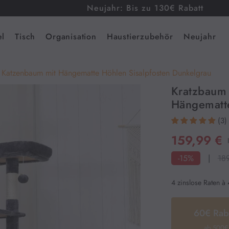
Neujahr: Bis zu 130€ Rabatt
l
Tisch
Organisation
Haustierzubehör
Neujahr
Katzenbaum mit Hängematte Höhlen Sisalpfosten Dunkelgrau
Kratzbaum
Hängematte
(3)
159,99 €
-15%
|
18
4 zinslose Raten à
60€ Rab
ab 500€