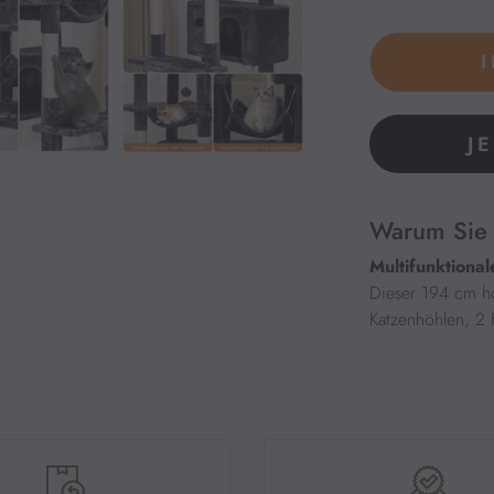
J
Warum Sie 
Multifunktiona
Dieser 194 cm ho
Katzenhöhlen, 2 
gleichzeitig ver
3 Deluxe-Aussi
Die Oberseite de
ausgestattet, di
bequeme Beobacht