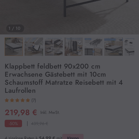
Couchtisch
1
/ 10
Schuhschrank
Vitrinen
Klappbett feldbett 90x200 cm
Erwachsene Gästebett mit 10cm
Schaumstoff Matratze Reisebett mit 4
Badezimmermöbel
Laufrollen
(7)
Badregale & Badezimmerschrank
219,98 €
Inkl. MwSt.
|
-50%
439,96 €
Spiegelschrank
4 zinslose Raten à
54,99 €
mit