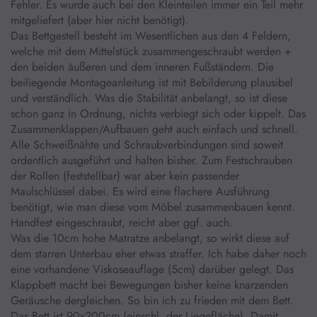
Fehler. Es wurde auch bei den Kleinteilen immer ein Teil mehr
mitgeliefert (aber hier nicht benötigt).
Das Bettgestell besteht im Wesentlichen aus den 4 Feldern,
welche mit dem Mittelstück zusammengeschraubt werden +
den beiden äußeren und dem inneren Fußständern. Die
beiliegende Montageanleitung ist mit Bebilderung plausibel
und verständlich. Was die Stabilität anbelangt, so ist diese
schon ganz in Ordnung, nichts verbiegt sich oder kippelt. Das
Zusammenklappen/Aufbauen geht auch einfach und schnell.
Alle Schweißnähte und Schraubverbindungen sind soweit
ordentlich ausgeführt und halten bisher. Zum Festschrauben
der Rollen (feststellbar) war aber kein passender
Maulschlüssel dabei. Es wird eine flachere Ausführung
benötigt, wie man diese vom Möbel zusammenbauen kennt.
Handfest eingeschraubt, reicht aber ggf. auch.
Was die 10cm hohe Matratze anbelangt, so wirkt diese auf
dem starren Unterbau eher etwas straffer. Ich habe daher noch
eine vorhandene Viskoseauflage (5cm) darüber gelegt. Das
Klappbett macht bei Bewegungen bisher keine knarzenden
Geräusche dergleichen. So bin ich zu frieden mit dem Bett.
Das Bett ist 90x200cm (einschl. der Liegefläche). Damit