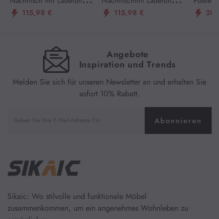
Nachttisch mit Ladefunkti
Nachttischmit Ladefunktio
Polster
115,98 €
115,98 €
209
on und LED-Licht, Weiß
n und LED-Licht, Schwarz
Schwebe
mit LED
estation
Angebote
ß
Inspiration und Trends
Melden Sie sich für unseren Newsletter an und erhalten Sie
sofort 10% Rabatt.
Abonnieren
Sikaic: Wo stilvolle und funktionale Möbel
zusammenkommen, um ein angenehmes Wohnleben zu