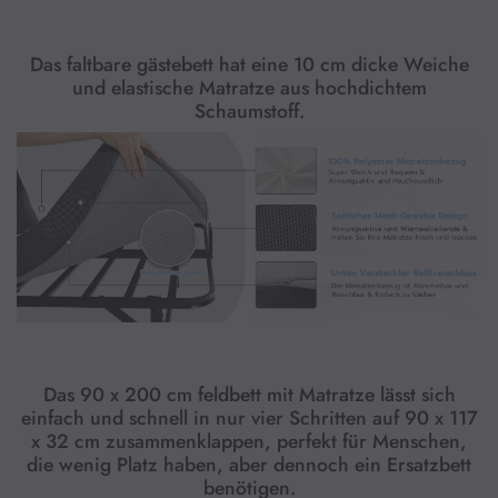
Campingurlaub. Wenn Sie ein Klappbett verwenden, blockieren Sie die 
Einfache und schnelle Montage
Das faltbare gästebett hat eine 10 cm dicke Weiche
SIKAIC gästebett klappbar für Erwachsene enthalten alle notwendigen 
und elastische Matratze aus hochdichtem
Zubehörteile im Paket und werden mit einer bebilderten Anleitung 
Schaumstoff.
Ausgezeichneter Service
Wenn Sie ein Problem mit unserem klappbett haben, Bitte wenden Sie 
sich gerne an unseren Kundenservice. SIKAIC ist immer für Sie da und 
bietet die zufriedenstellendste Lösung für Sie.
Das 90 x 200 cm feldbett mit Matratze lässt sich
einfach und schnell in nur vier Schritten auf 90 x 117
x 32 cm zusammenklappen, perfekt für Menschen,
die wenig Platz haben, aber dennoch ein Ersatzbett
benötigen.