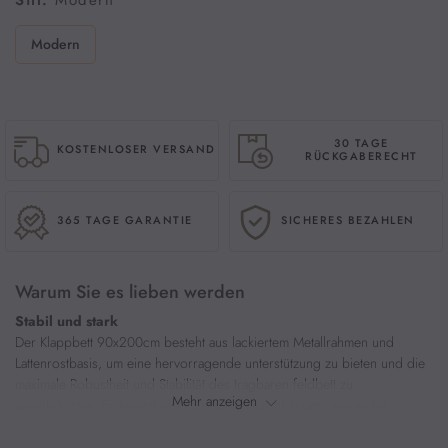
Stil:
Modern
Modern
Homeoffice & Arbeitsplatz
Schreibtisch
30 TAGE
KOSTENLOSER VERSAND
RÜCKGABERECHT
365 TAGE GARANTIE
SICHERES BEZAHLEN
Warum Sie es lieben werden
Stabil und stark 
Der Klappbett 90x200cm besteht aus lackiertem Metallrahmen und 
Lattenrostbasis, um eine hervorragende unterstützung zu bieten und die 
maximale Robustheit und Stabilität des tragbaren feldbett zu 
Mehr anzeigen
gewährleisten. Es kommt nicht zu einem Durchhängen, wie es bei 
anderen Holzlatten-Klappbetten üblich ist und die das Gewicht eines 
Erwachsenen problemlos tragen können. Maximalen bis 200 kg 