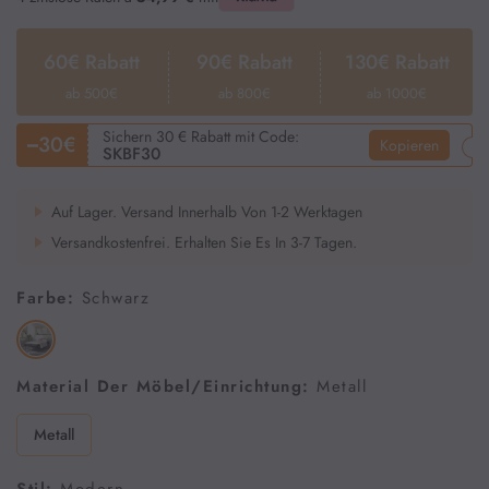
Hängeschränke
60€ Rabatt
90€ Rabatt
130€ Rabatt
ab 500€
ab 800€
ab 1000€
Wäschekorb
Sichern 30 € Rabatt mit Code:
30€
Kopieren
SKBF30
Waschbeckenunterschrank
Auf Lager. Versand Innerhalb Von 1-2 Werktagen
Versandkostenfrei. Erhalten Sie Es In 3-7 Tagen.
Küche
Farbe:
Schwarz
Barhocker
Material Der Möbel/Einrichtung:
Metall
Metall
Küchenschrank