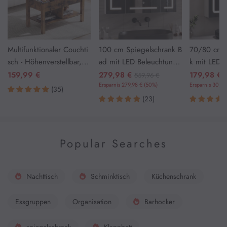
Multifunktionaler Couchti
100 cm Spiegelschrank B
70/80 cm S
sch - Höhenverstellbar, Id
ad mit LED Beleuchtung
k mit LED 
eal als Kaffeetisch oder E
und Steckdose
nd Steckdo
159,99 €
279,98 €
179,98 €
559,96 €
sszimmertisch (Vintagebr
Ersparnis 279,98 € (50%)
Weiß
Ersparnis 30,01
(35)
aun)
(23)
Popular Searches
Nachttisch
Schminktisch
Küchenschrank
Essgruppen
Organisation
Barhocker
spiegelschrank
Klappbett