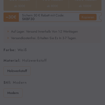
ab 500€
ab 800€
ab 1000€
Hängeschränke
Sichern 30 € Rabatt mit Code:
30€
Kopieren
SKBF30
Wäschekorb
Auf Lager. Versand Innerhalb Von 1-2 Werktagen
Versandkostenfrei. Erhalten Sie Es In 3-7 Tagen.
Waschbeckenunterschrank
Farbe:
Weiß
Material:
Holzwerkstoff
Küche
Holzwerkstoff
Barhocker
Stil:
Modern
Modern
Küchenschrank