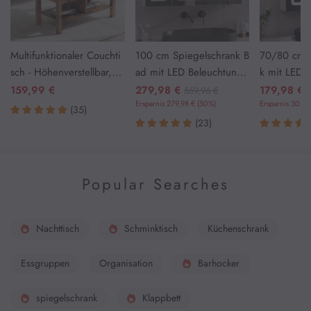
Multifunktionaler Couchti
100 cm Spiegelschrank B
70/80 cm S
sch - Höhenverstellbar, Id
ad mit LED Beleuchtung
k mit LED 
eal als Kaffeetisch oder E
und Steckdose
nd Steckdo
159,99 €
279,98 €
179,98 €
559,96 €
sszimmertisch (Vintagebr
Ersparnis 279,98 € (50%)
Weiß
Ersparnis 30,01
(35)
aun)
(23)
Popular Searches
Nachttisch
Schminktisch
Küchenschrank
Essgruppen
Organisation
Barhocker
spiegelschrank
Klappbett