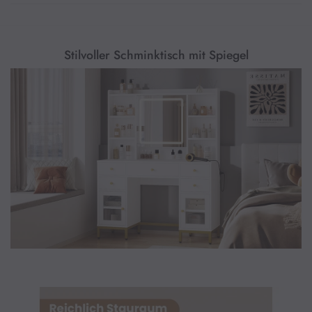
(Kaltweiß, Neutralweiß, Warmweiß) dimmbar ist; durch langes 
Drücken des Schalters kann die Helligkeit auch eingestellt werden, 
um das Schminken zu erleichtern und ein perfektes Make-up zu 
Stilvoller Schminktisch mit Spiegel
Versteckter Stauraum für Schmuck
Sie müssen sich keine Sorgen um verhedderte Halsketten machen. 
Im Stauraum hinter dem Spiegel für Schmuck lassen sich Ringe, 
Ohrringe, Halsketten, Armbänder und andere Schmuckstücke 
übersichtlich und staubgeschützt aufbewahren, so dass die 
Ladefunktion
Der Schminktisch mit Spiegel ist mit einer Steckdosenleiste 
ausgestattet, sodass Sie Handy, Tablet und andere elektronische 
Geräte aufladen oder Haartrockner und Lockenstab bequem im 
Sitzen verwenden können. Mit diesem Kosmetiktisch wird die 
Flexible Aufbewahrung
Die mittleren Ablagen von den offenen Fächern und die 
Einlegeböden in den Schränken mit Glastüren sind 3-stufig 
verstellbar, um die Größe Ihrer Pflegeprodukte anzupassen, so 
dass Ihre Kosmetika und Make-up Zubehör an der angemessenen 