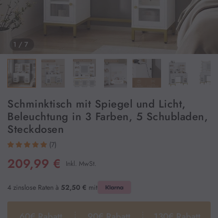
Couchtisch
1
/ 7
Schuhschrank
Vitrinen
Schminktisch mit Spiegel und Licht,
Beleuchtung in 3 Farben, 5 Schubladen,
Steckdosen
Badezimmermöbel
(7)
209,99 €
Inkl. MwSt.
Badregale & Badezimmerschrank
4 zinslose Raten à
52,50 €
mit
Spiegelschrank
60€ Rabatt
90€ Rabatt
130€ Rabatt