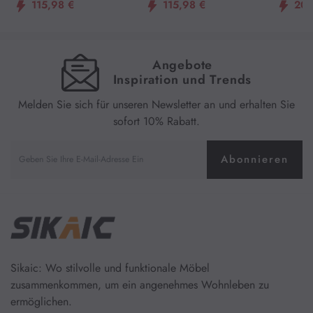
115,98 €
115,98 €
209
on und LED-Licht, Weiß
n und LED-Licht, Schwarz
Schwebe
mit LED
estation
Angebote
ß
Inspiration und Trends
Melden Sie sich für unseren Newsletter an und erhalten Sie
sofort 10% Rabatt.
Abonnieren
Sikaic: Wo stilvolle und funktionale Möbel
zusammenkommen, um ein angenehmes Wohnleben zu
ermöglichen.