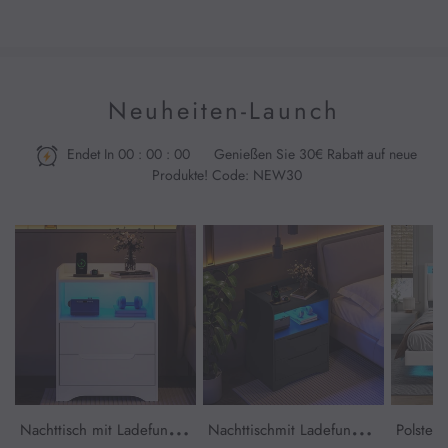
Neuheiten-Launch
Endet In
00
:
00
:
00
Genießen Sie 30€ Rabatt auf neue
Produkte! Code: NEW30
Nachttisch mit Ladefunkti
Nachttischmit Ladefunktio
Polster