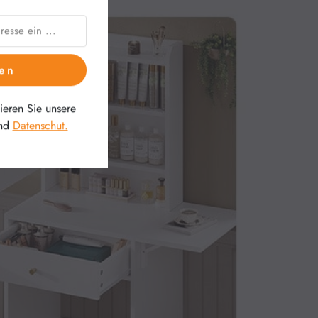
en
eren Sie unsere
nd
Datenschut.