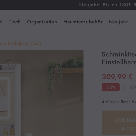
Neujahr: Bis zu 130€ Rabatt
l
Tisch
Organisation
Haustierzubehör
Neujahr
are Helligkeit, Weiß
Schminktis
Einstellbar
209,99 €
-25%
|
27
4 zinslose Raten à
60€ Rab
ab 500€