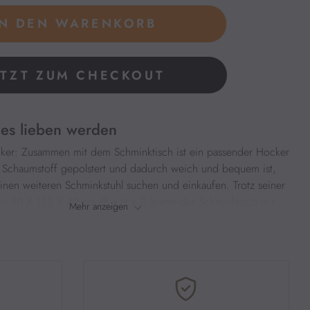
ETZT ZUM CHECKOUT
es lieben werden
ker: Zusammen mit dem Schminktisch ist ein passender Hocker 
it Schaumstoff gepolstert und dadurch weich und bequem ist, 
inen weiteren Schminkstuhl suchen und einkaufen. Trotz seiner 
n 50 X 133 X 40 cm (B x H x T) bietet der Schminktisch mit 
Mehr anzeigen
nd Stauraum und ist ideal für begrenzte Räume

tiktisch: Die oberste Ablagefläche bietet Platz für Raumdüfte 
er der Spiegeltür befinden sich 2 Ablagen und die obere 
ig verstellbar, sodass Sie Pflegeprodukte in verschiedenen 
können. Die Schublade für Kosmetik und Accessoires; der 
er Sitzfläche des Hockers für Haartrockner und Lockenstab; die 