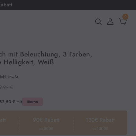
0
ch mit Beleuchtung, 3 Farben,
e Helligkeit, Weiß
Inkl. MwSt.
9,99 €
52,50 €
mit
att
90€ Rabatt
130€ Rabatt
ab 800€
ab 1000€