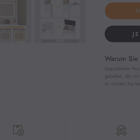
J
Warum Sie 
Gepolsterter Hoc
geliefert, der m
so müssen Sie ke
kleinen Größe vo
Hocker ausreiche
Geräumiger Kosme
und Parfüm. Hint
Ablage ist 5-stuf
Höhen verstauen 
Stauraum unter d